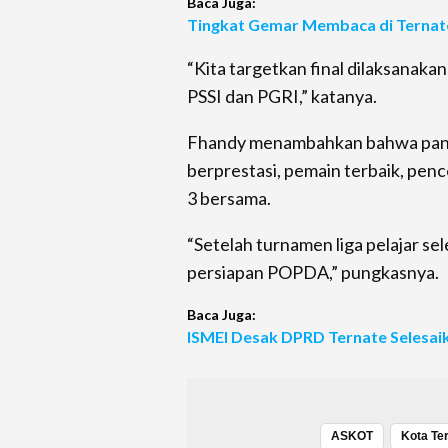
Baca Juga:
Tingkat Gemar Membaca di Ternate
“Kita targetkan final dilaksanakan
PSSI dan PGRI,” katanya.
Fhandy menambahkan bahwa paniti
berprestasi, pemain terbaik, pence
3 bersama.
“Setelah turnamen liga pelajar se
persiapan POPDA,” pungkasnya.
Baca Juga:
ISMEI Desak DPRD Ternate Selesai
ASKOT
Kota Te