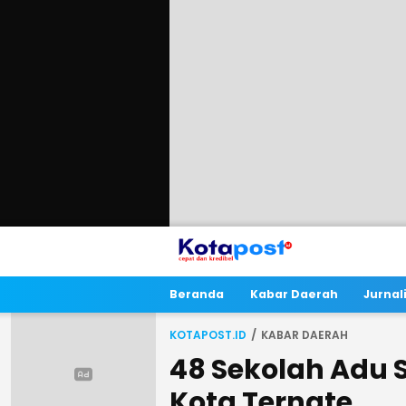
Beranda
Kabar Daerah
Jurna
KOTAPOST.ID
KABAR DAERAH
48 Sekolah Adu Sk
Kota Ternate