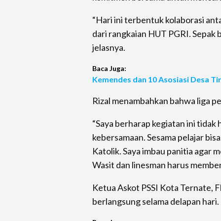
“Hari ini terbentuk kolaborasi an
dari rangkaian HUT PGRI. Sepak 
jelasnya.
Baca Juga:
Kemendes dan 10 Asosiasi Desa Ti
Rizal menambahkan bahwa liga pel
“Saya berharap kegiatan ini tida
kebersamaan. Sesama pelajar bisa 
Katolik. Saya imbau panitia agar 
Wasit dan linesman harus memberi
Ketua Askot PSSI Kota Ternate
berlangsung selama delapan hari.