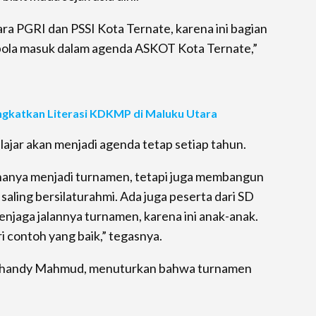
tara PGRI dan PSSI Kota Ternate, karena ini bagian
bola masuk dalam agenda ASKOT Kota Ternate,”
ngkatkan Literasi KDKMP di Maluku Utara
ajar akan menjadi agenda tetap setiap tahun.
k hanya menjadi turnamen, tetapi juga membangun
saling bersilaturahmi. Ada juga peserta dari SD
menjaga jalannya turnamen, karena ini anak-anak.
 contoh yang baik,” tegasnya.
, Fhandy Mahmud, menuturkan bahwa turnamen