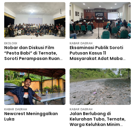
EKOLOGI
KABAR DAERAH
Nobar dan Diskusi Film
Eksaminasi Publik Soroti
“Pesta Babi” di Ternate,
Putusan Kasus 11
Soroti Perampasan Ruang
Masyarakat Adat Maba
Hidup Masyarakat Adat
Sangaji
KABAR DAERAH
KABAR DAERAH
Newcrest Meninggalkan
Jalan Berlubang di
Luka
Kelurahan Tubo, Ternate,
Warga Keluhkan Minim
Perhatian