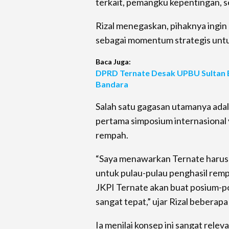
terkait, pemangku kepentingan, s
Rizal menegaskan, pihaknya ingin
sebagai momentum strategis unt
Baca Juga:
DPRD Ternate Desak UPBU Sultan
Bandara
Salah satu gagasan utamanya ada
pertama simposium internasional
rempah.
“Saya menawarkan Ternate harus 
untuk pulau-pulau penghasil remp
JKPI Ternate akan buat posium-
sangat tepat,” ujar Rizal beberapa
Ia menilai konsep ini sangat rele