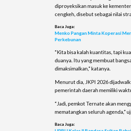
diproyeksikan masuk ke kementeri
cengkeh, disebut sebagai nilai st
Baca Juga:
Menko Pangan Minta Koperasi Merah
Perkebunan
“Kita bisa kalah kuantitas, tapi k
duanya. Itu yang membuat bangsa-
dimaksimalkan,” katanya.
Menurut dia, JKPI 2026 dijadwal
pemerintah daerah memiliki waktu
“Jadi, pemkot Ternate akan mengg
mematangkan seluruh agenda,” uj
Baca Juga:
UPBU Kelas II Bandara Sultan Babu