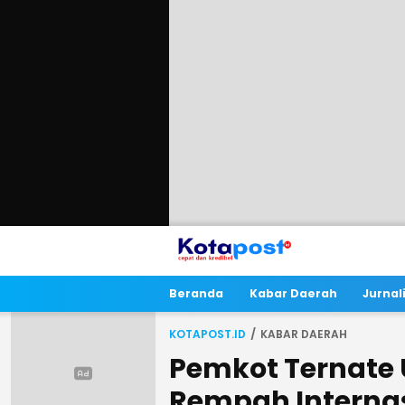
Beranda
Kabar Daerah
Jurna
KOTAPOST.ID
KABAR DAERAH
Pemkot Ternate
Rempah Internas