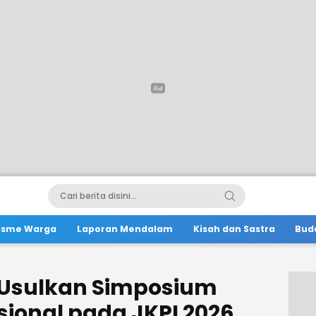
lisme Warga
Laporan Mendalam
Kisah dan Sastra
Bud
 Usulkan Simposium
ional pada JKPI 2026