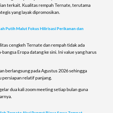
an terkait. Kualitas rempah Ternate, terutama
rategis yang layak dipromosikan.
 Putih Malut Fokus Hilirisasi Perikanan dan
ualitas cengkeh Ternate dan rempah tidak ada
bangsa Eropa datang ke sini. Ini value yang harus
kan berlangsung pada Agustus 2026 sehingga
 persiapan relatif panjang.
elar dua kali zoom meeting setiap bulan guna
arnya.
llah Ternate Akui Pungut Biaya Sewa Tempat