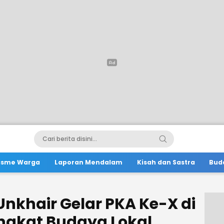
lisme Warga
Laporan Mendalam
Kisah dan Sastra
Bud
Unkhair Gelar PKA Ke-X di
ngkat Budaya Lokal