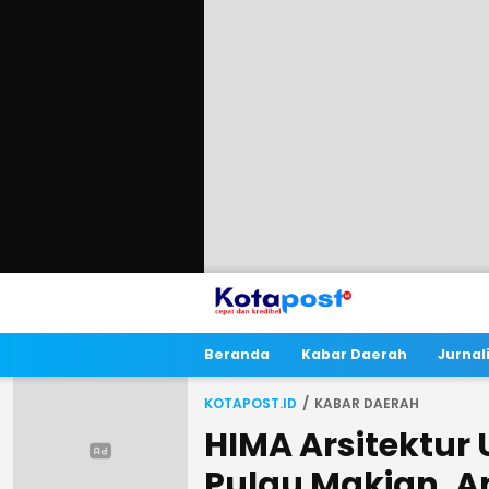
Beranda
Kabar Daerah
Jurna
KOTAPOST.ID
KABAR DAERAH
HIMA Arsitektur 
Pulau Makian, A