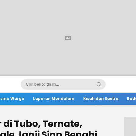
lisme Warga
Laporan Mendalam
Kisah dan Sastra
Bud
r di Tubo, Ternate,
le Janji Siap Benahi