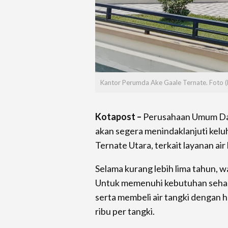
Kantor Perumda Ake Gaale Ternate. Foto (
Kotapost –
Perusahaan Umum Dae
akan segera menindaklanjuti kel
Ternate Utara, terkait layanan air
Selama kurang lebih lima tahun, w
Untuk memenuhi kebutuhan sehari
serta membeli air tangki dengan h
ribu per tangki.