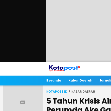
Beranda
Kabar Daerah
Jurna
KOTAPOST.ID
KABAR DAERAH
5 Tahun Krisis Ai
Perumda Ake Gaa