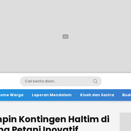
lisme Warga
Laporan Mendalam
Kisah dan Sastra
Bud
pin Kontingen Haltim di
ng Petani Inovatif