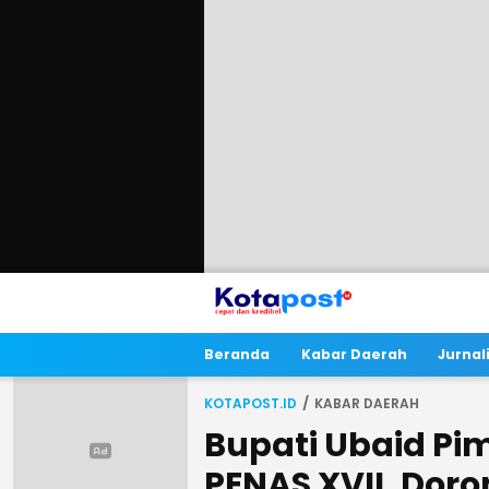
Beranda
Kabar Daerah
Jurna
KOTAPOST.ID
KABAR DAERAH
Bupati Ubaid Pim
PENAS XVII, Doro